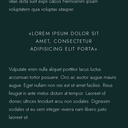
vitae dicta sunt expli cabos Nemoenim ipsam
voluptatem quia voluptas sitasper.
«LOREM IPSUM DOLOR SIT
AMET, CONSECTETUR
ADIPISICING ELIT PORTA»
Vulputate enim nulla aliquet porttitor lacus luctus
accumsan tortor posuere. Orci ac auctor augue mauris
augue. Eget nullam non nisi est sit amet facilisis. Risus
feugiat in ante metus dictum at tempor. Laoreet id
donec ultrices tincidunt arcu non sodales. Dignissim
sodales ut eu sem integer viverra nam libero justo
laoreet sit.